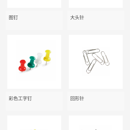
报告夹
说明书管理集
易事贴
笔筒
图钉
大头针
板夹/票据夹
胶水
资料架
文件袋
三针一钉
金属铁网收纳
OD型夹/纸板夹
长尾夹/票夹
文件盘
吊挂文件夹/分类卡/活页袋
剪刀
美工刀
彩色工字钉
回形针