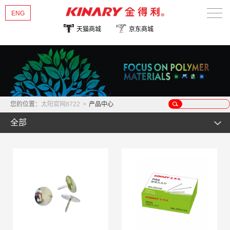
ENG
天猫商城
京东商城
太阳官网8722
关于金得利
热销新品
您的位置：
太阳官网8722
>
产品中心
产品中心
全部
新闻资讯
文件管理类
公事包用品
多彩/华彩系列
联系我们
证件卡片类
优系列
风琴包
桌面文具类
畅/雅系列
事物包
名片/照片/支票管理类
收纳管理类
尊系列
票据包
证件卡类
订书机