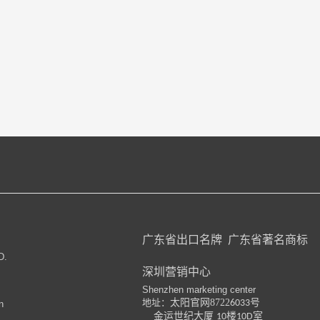
广东省出口名牌
广东省著名商标
D.
深圳营销中心
Shenzhen marketing center
地址：
太阳官网8722
号
6033
n
金运世纪大厦
楼
室
10
10D