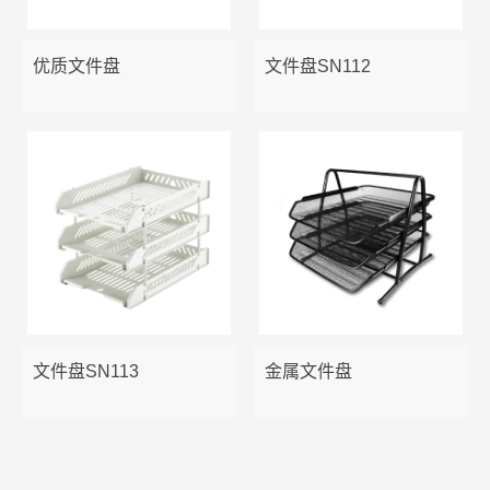
报告夹
说明书管理集
易事贴
笔筒
优质文件盘
文件盘SN112
板夹/票据夹
胶水
资料架
文件袋
三针一钉
金属铁网收纳
OD型夹/纸板夹
长尾夹/票夹
文件盘
吊挂文件夹/分类卡/活页袋
剪刀
美工刀
文件盘SN113
金属文件盘