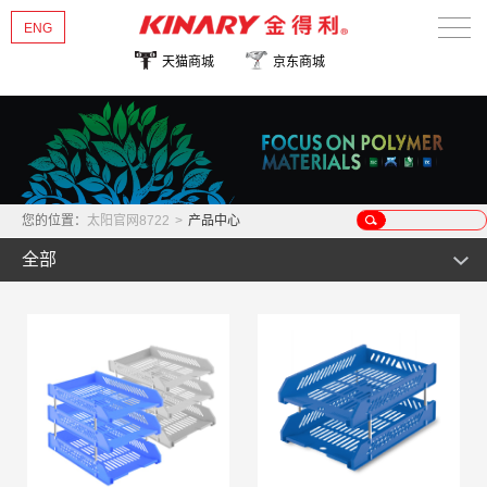
ENG
天猫商城
京东商城
太阳官网8722
关于金得利
热销新品
您的位置：
太阳官网8722
>
产品中心
产品中心
全部
新闻资讯
文件管理类
公事包用品
多彩/华彩系列
联系我们
证件卡片类
优系列
风琴包
桌面文具类
畅/雅系列
事物包
名片/照片/支票管理类
收纳管理类
尊系列
票据包
证件卡类
订书机