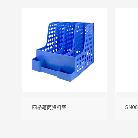
四格笔筒资料架
SN0