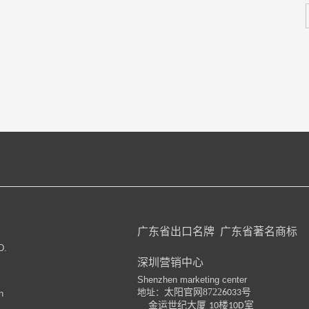
广东省出口名牌
广东省著名商标
D.
深圳营销中心
Shenzhen marketing center
地址：
太阳官网8722
号
6033
n
金运世纪大厦
楼
室
10
10D