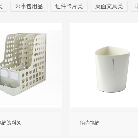
类
公事包用品
证件卡片类
桌面文具类
笔筒资料架
简尚笔筒