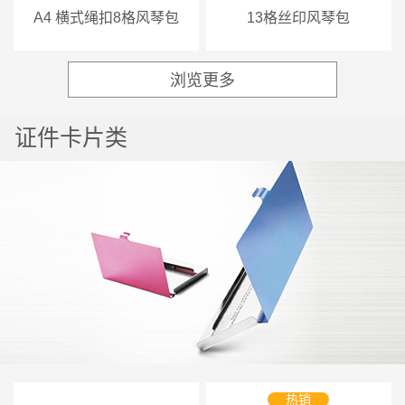
A4 横式绳扣8格风琴包
13格丝印风琴包
浏览更多
热门
证件卡片类
热销