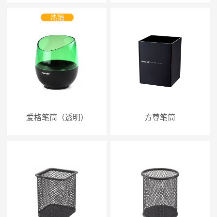
热销
爱格笔筒（透明）
方尊笔筒