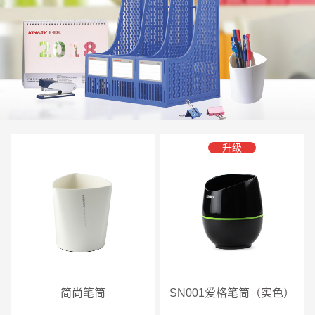
升级
简尚笔筒
SN001爱格笔筒（实色）