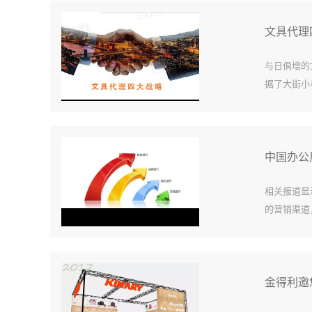
文具代理
与日俱增的
据了大街小
牌极为重
的，但是在选
中国办公
相关报道显
的营销渠道
发展。近年
并已初显成
金得利邀