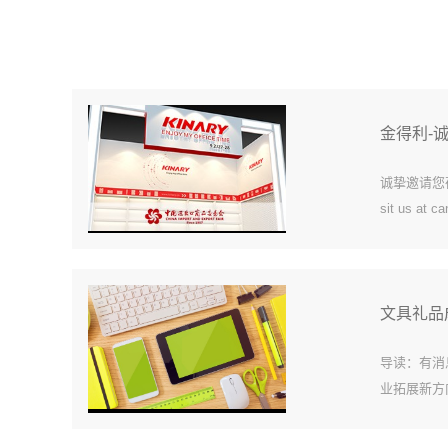
金得利-
诚挚邀请您莅临
sit us at c
文具礼品
导读：有消
业拓展新方
高，消费者
场需求持续旺