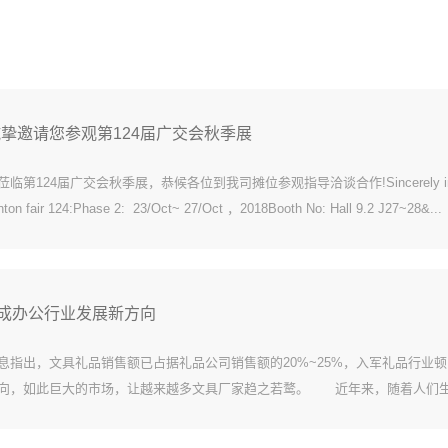
诚挚邀请您参观第124届广交会秋季展
第124届广交会秋季展，恭候各位到我司摊位参观指导洽谈合作!Sincerely invite 
anton fair 124:Phase 2: 23/Oct~ 27/Oct ，2018Booth No: Hall 9.2 J27~28&...
成办公行业发展新方向
息指出，文具礼品销售额已占据礼品公司销售额的20%~25%，入军礼品行业
向，如此巨大的市场，让越来越多文具厂家趋之若鹜。 近年来，随着人们
对文具产品的需求越来越大，这也促使了文具供应商加快了文具用品的更新换
盛，文具行...