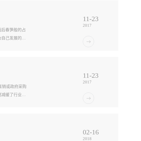
11
-
23
2017
雨后春笋般的占
合自己发展的品
具市场是巨大
11
-
23
2017
直销或政府采购
题减缓了行业的
始试水互联网，
02
-
16
2018