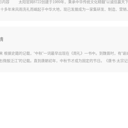
Y精彩内容 太阳官网8722创建于1989年，秉承中华传统文化精髓“以诚信赢天
二十多年来风雨洗礼而崛起于中华大地，现已发展成为一家集研发、制造、营销
体的专业化现代办公用品服务商。...
情
来 根据史籍的记载，“中秋”一词最早出现在《周礼》一书中。到魏晋时，有“谕
右微服泛江”的记载。直到唐朝初年，中秋节才成为固定的节日。《唐书·太宗记
”。中秋节的盛行始于宋朝，至明清时，已与元旦齐名，成为我国的主要节日之一。