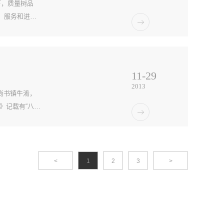
下，质量树品
、服务和进出
11
-
29
2013
尚书镇牛淆，
》记载有“八月
这也...
<
1
2
3
>