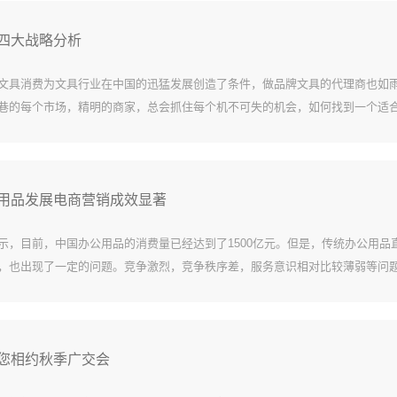
四大战略分析
文具消费为文具行业在中国的迅猛发展创造了条件，做品牌文具的代理商也如
巷的每个市场，精明的商家，总会抓住每个机不可失的机会，如何找到一个适
要，总结来说文具代理应考虑以下四大战略： 战略一：好的合作伙伴 文
择合作伙伴的问...
用品发展电商营销成效显著
示，目前，中国办公用品的消费量已经达到了1500亿元。但是，传统办公用品
，也出现了一定的问题。竞争激烈，竞争秩序差，服务意识相对比较薄弱等问
来，随着社会的发展和人们思想的转变以及互联网的发展，办公用品行业也开
效。 行...
您相约秋季广交会