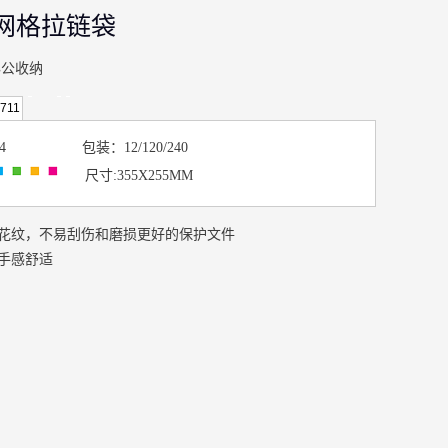
网格拉链袋
办公收纳
711
A4 包装：12/120/240
尺寸
:355X255MM
花纹，不易刮伤和磨损更好的保护文件
手感舒适