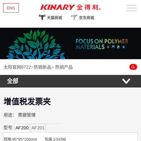
ENG
天猫商城
京东商城
太阳官网8722
关于金得利
热销新品
太阳官网8722
>
热销新品
>
热销产品
产品中心
全部
新闻资讯
增值税发票夹
联系我们
用途：
票据管理
型号:
AF200
AF201
规格
:
95*
95*100mm
包装:
1/24/96